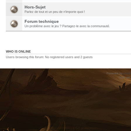
Hors-Sujet
Parlez de tout et un peu de n'importe quoi !
Forum technique
Un problème avec le jeu ? Partagez-le avec la communauté.
WHO IS ONLINE
Users browsing this forum: No registered users and 2 guests
Powered by
phpB
Style
we_