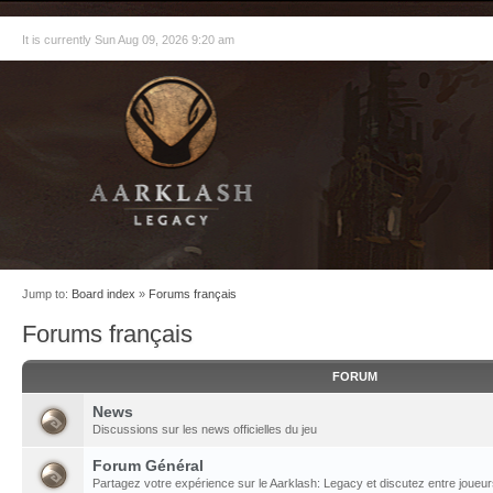
It is currently Sun Aug 09, 2026 9:20 am
Jump to:
Board index
»
Forums français
Forums français
FORUM
News
Discussions sur les news officielles du jeu
Forum Général
Partagez votre expérience sur le Aarklash: Legacy et discutez entre joueur