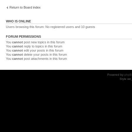
Return to Board index
WHO IS ONLINE
Users browsing this forum: No registered users and 10 guests
FORUM PERMISSIONS
You
cannot
post new topics in this forum
You
cannot
reply to topics in this forum
You
cannot
edit your posts in this forum
You
cannot
delete your posts in this forum
You
cannot
post attachments in this forum
Powered by
phpB
Style
we_