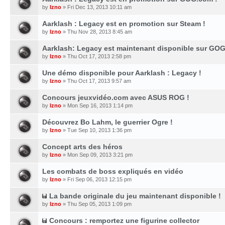
by
Izno
» Fri Dec 13, 2013 10:11 am
Aarklash : Legacy est en promotion sur Steam !
by
Izno
» Thu Nov 28, 2013 8:45 am
Aarklash: Legacy est maintenant disponible sur GOG
by
Izno
» Thu Oct 17, 2013 2:58 pm
Une démo disponible pour Aarklash : Legacy !
by
Izno
» Thu Oct 17, 2013 9:57 am
Concours jeuxvidéo.com avec ASUS ROG !
by
Izno
» Mon Sep 16, 2013 1:14 pm
Découvrez Bo Lahm, le guerrier Ogre !
by
Izno
» Tue Sep 10, 2013 1:36 pm
Concept arts des héros
by
Izno
» Mon Sep 09, 2013 3:21 pm
Les combats de boss expliqués en vidéo
by
Izno
» Fri Sep 06, 2013 12:15 pm
La bande originale du jeu maintenant disponible !
by
Izno
» Thu Sep 05, 2013 1:09 pm
Concours : remportez une figurine collector