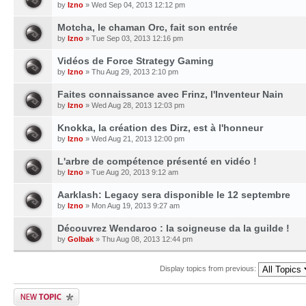
by
Izno
» Wed Sep 04, 2013 12:12 pm
Motcha, le chaman Orc, fait son entrée
by
Izno
» Tue Sep 03, 2013 12:16 pm
Vidéos de Force Strategy Gaming
by
Izno
» Thu Aug 29, 2013 2:10 pm
Faites connaissance avec Frinz, l'Inventeur Nain
by
Izno
» Wed Aug 28, 2013 12:03 pm
Knokka, la création des Dirz, est à l'honneur
by
Izno
» Wed Aug 21, 2013 12:00 pm
L'arbre de compétence présenté en vidéo !
by
Izno
» Tue Aug 20, 2013 9:12 am
Aarklash: Legacy sera disponible le 12 septembre
by
Izno
» Mon Aug 19, 2013 9:27 am
Découvrez Wendaroo : la soigneuse da la guilde !
by
Golbak
» Thu Aug 08, 2013 12:44 pm
Display topics from previous: