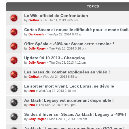
TOPICS
Le Wiki officiel de Confrontation
by
Golbak
» Thu Jul 11, 2013 9:05 am
Cartes Steam et nouvelle difficulté pour le mode facil
by
Darkarash
» Tue Apr 22, 2014 8:42 am
Offre Spéciale -60% sur Steam cette semaine !
by
Jolly Roger
» Tue Feb 18, 2014 5:16 pm
Update 04.10.2013 - Changelog
by
Jolly Roger
» Thu Oct 03, 2013 4:12 pm
Les bases du combat expliquées en vidéo !
by
Golbak
» Wed Jul 24, 2013 8:58 am
Le sorcier mort vivant, Leck Lorus, se dévoile
by
Izno
» Wed Aug 14, 2013 2:10 pm
Aarklash: Legacy est maintenant disponible !
by
Izno
» Thu Sep 12, 2013 4:52 pm
Soldes d’hiver sur Steam, Aarklash: Legacy a -40% !
by
Jolly Roger
» Mon Dec 30, 2013 9:29 am
Aarklash : Legacy est en promotion sur GOG.com !