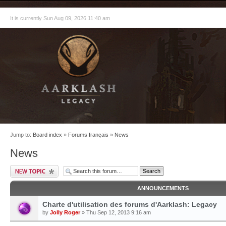
It is currently Sun Aug 09, 2026 11:40 am
Jump to:
Board index
»
Forums français
»
News
News
ANNOUNCEMENTS
Charte d'utilisation des forums d'Aarklash: Legacy
by
Jolly Roger
» Thu Sep 12, 2013 9:16 am