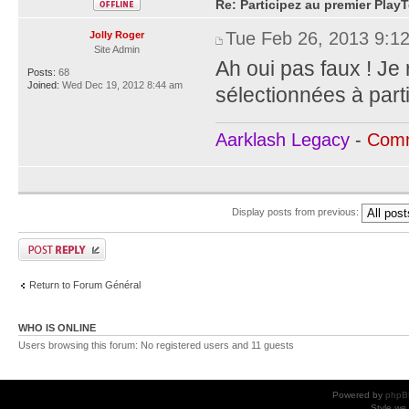
Re: Participez au premier PlayT
Tue Feb 26, 2013 9:1
Jolly Roger
Site Admin
Ah oui pas faux ! Je
Posts:
68
Joined:
Wed Dec 19, 2012 8:44 am
sélectionnées à parti
Aarklash Legacy
-
Comm
Display posts from previous:
Return to Forum Général
WHO IS ONLINE
Users browsing this forum: No registered users and 11 guests
Powered by
phpB
Style
we_