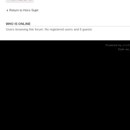
Return to Hors-Sujet
WHO IS ONLINE
Users browsing this forum: No registered users and 6 guests
Powered by
phpB
Style
we_