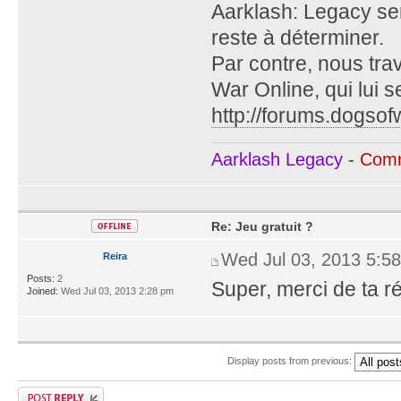
Aarklash: Legacy ser
reste à déterminer.
Par contre, nous tra
War Online, qui lui s
http://forums.dogsof
Aarklash Legacy
-
Comm
Re: Jeu gratuit ?
Wed Jul 03, 2013 5:5
Reira
Posts:
2
Super, merci de ta 
Joined:
Wed Jul 03, 2013 2:28 pm
Display posts from previous: