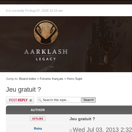
It is currently Fri Aug 07, 2026 10:16 am
Jump to:
Board index
»
Forums français
»
Hors-Sujet
Jeu gratuit ?
AUTHOR
Jeu gratuit ?
Wed Jul 03, 2013 2:3
Reira